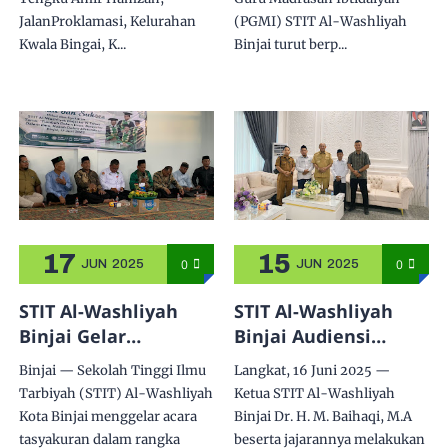
Langkat
Mahasiswa Baru
JalanProklamasi, Kelurahan
(PGMI) STIT Al-Washliyah
(PMB) Dalam Acara
Kwala Bingai, K...
Binjai turut berp...
JUMBARA di Kab.
Langkat
17
15
0
0
JUN
2025
JUN
2025
STIT Al-Washliyah
STIT Al-Washliyah
Binjai Gelar
Binjai Audiensi
Tasyakuran Milad ke-
dengan Bupati
Binjai — Sekolah Tinggi Ilmu
Langkat, 16 Juni 2025 —
19, Tumbuh Dalam
Langkat, Bahas MoU
Tarbiyah (STIT) Al-Washliyah
Ketua STIT Al-Washliyah
Iman, Bersyukur
Pendidikan dan
Kota Binjai menggelar acara
Binjai Dr. H. M. Baihaqi, M.A
dalam Ilmu, Kokoh
Beasiswa Mahasiswa
tasyakuran dalam rangka
beserta jajarannya melakukan