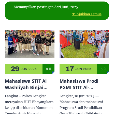
Menampilkan postingan dari Juni, 2025
Tunjukkan semua
29
17
0
0
JUN
2025
JUN
2025
Mahasiswa STIT Al
Mahasiswa Prodi
Washliyah Binjai
PGMI STIT Al-
Tunjukkan
Washliyah Binjai
Langkat - Polres Langkat
Langkat, 18 Juni 2025 —
Kebolehan Tarian
Melaksanakan
merayakan HUT Bhayangkara
Mahasiswa dan mahasiswi
Melayu di HUT
Sosialisasi
ke-79 di sekitaran Monumen
Program Studi Pendidikan
Bhayangkara di
Penerimaan
Tengku Amir Hamzah,
Guru Madrasah Ibtidaiyah