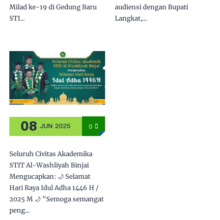
dalam Silaturahmi
Milad ke-19 di Gedung Baru
audiensi dengan Bupati
STI...
Langkat,...
08
0
JUN
2025
Seluruh Civitas Akademika
STIT Al-Washliyah Binjai
Mengucapkan: 🌙 Selamat
Hari Raya Idul Adha 1446 H /
2025 M 🌙 "Semoga semangat
peng...