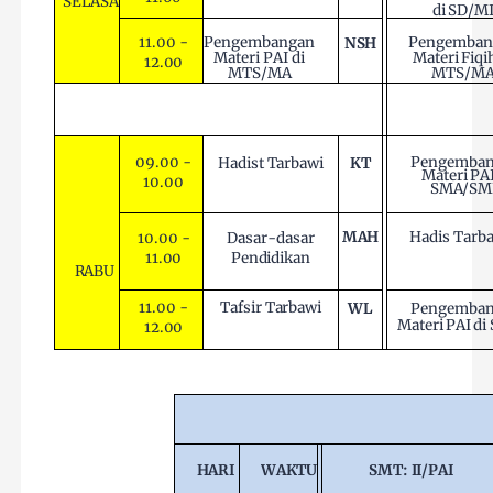
SELASA
di
SD/M
Pengembangan
Pengemban
11.00 -
NSH
Materi PAI di
Materi
Fiqi
12.00
MTS/MA
MTS/M
09.00 -
Pengemba
Hadist
Tarbawi
KT
Materi
PA
10.00
SMA/SM
MAH
Hadis
Tarb
10.00 -
Dasar-dasar
11.00
Pendidikan
RABU
11.00 -
Tafsir
Tarbawi
Pengemba
WL
Materi
PAI
di
12.00
HARI
WAKTU
SMT:
II/PAI