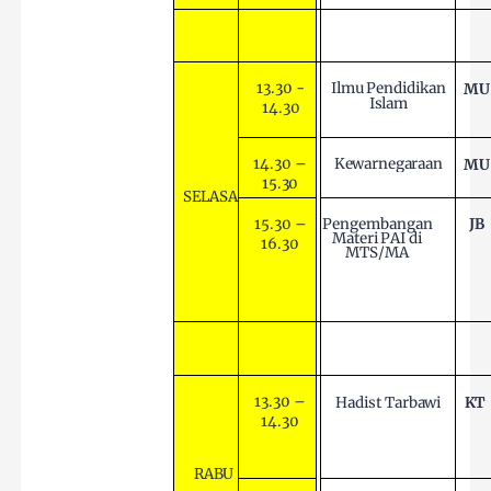
13.30 -
Ilmu
Pendidikan
MU
Islam
14.30
Kewarnegaraan
14.30
–
MU
15.30
SELASA
15.30
–
JB
Pengembangan
Materi
PAI di
16.30
MTS/MA
13.30
–
Hadist
Tarbawi
KT
14.30
RABU