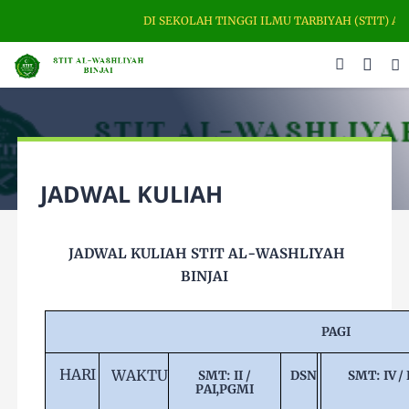
DI SEKOLAH TINGGI ILMU TARBIYAH (STIT) AL-W
JADWAL KULIAH
JADWAL KULIAH STIT AL-WASHLIYAH
BINJAI
PAGI
HARI
WAKTU
SMT:
II
/
DSN
SMT:
IV
/
PAI,PGMI