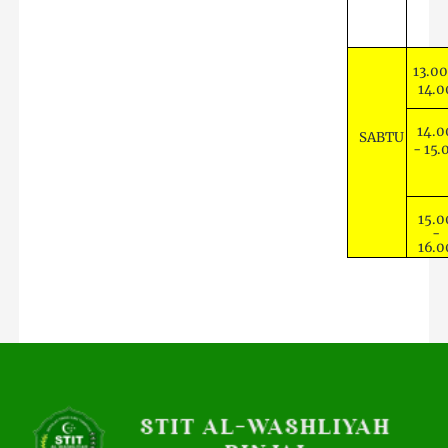
13.00
14.0
14.0
SABTU
-
15.
15.0
-
16.0