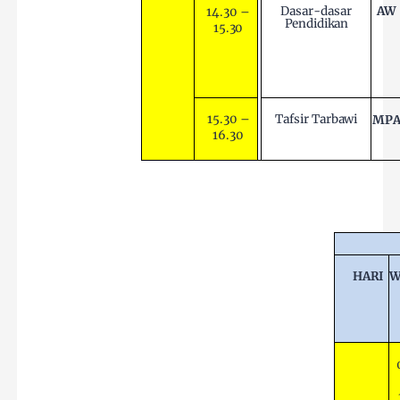
AW
Dasar-dasar
14.30
–
Pendidikan
15.30
15.30
–
Tafsir
Tarbawi
MP
16.30
HARI
W