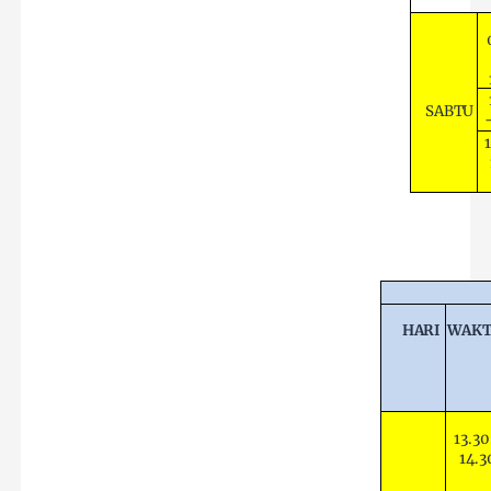
SABTU
HARI
WAK
13.30
14.3