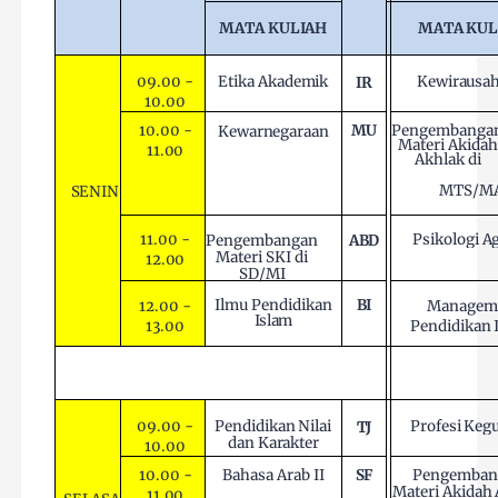
MATA
KULIAH
MATA
KUL
09.00 -
Etika
Akademik
Kewirausa
IR
10.00
10.00 -
MU
Pengembanga
Kewarnegaraan
Materi Akidah
11.00
Akhlak di
MTS/M
SENIN
Psikologi
A
11.00 -
Pengembangan
ABD
Materi SKI di
12.00
SD/MI
BI
Ilmu
Pendidikan
12.00 -
Managem
Islam
13.00
Pendidikan
Profesi
Keg
09.00 -
Pendidikan
Nilai
TJ
dan
Karakter
10.00
10.00 -
Bahasa
Arab
II
SF
Pengemban
Materi Akidah
11.00