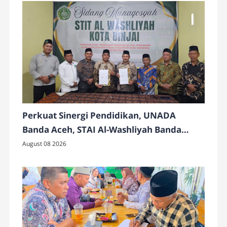
Perkuat Sinergi Pendidikan, UNADA
Banda Aceh, STAI Al-Washliyah Banda
Aceh, dan STIT Al-Washliyah Binjai Resmi
August 08 2026
Jalin Kerja Sama MoU