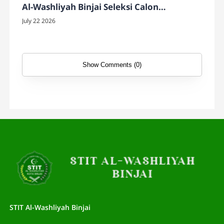
Al-Washliyah Binjai Seleksi Calon
Mahasiswa Baru Gelombang I Tahun 2026
July 22 2026
Show Comments (0)
STIT Al-Washliyah Binjai