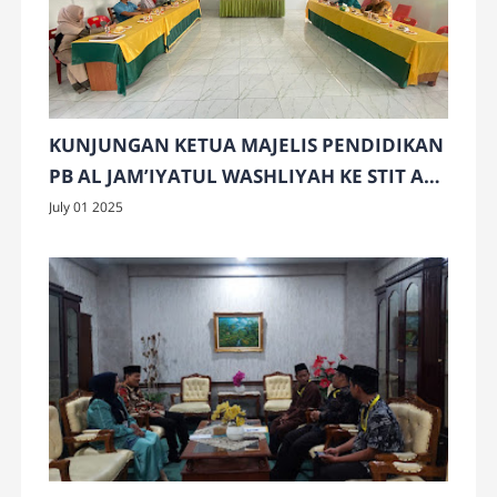
KUNJUNGAN KETUA MAJELIS PENDIDIKAN
PB AL JAM’IYATUL WASHLIYAH KE STIT AL-
WASHLIYAH BINJAI
July 01 2025