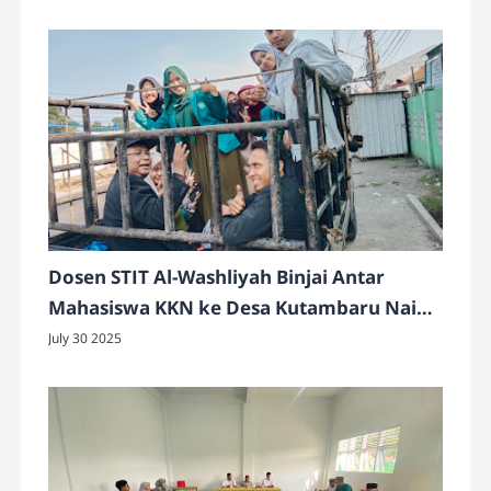
Dosen STIT Al-Washliyah Binjai Antar
Mahasiswa KKN ke Desa Kutambaru Naik
Pickup, Tunjukkan Semangat
July 30 2025
Kebersamaan dan Pengabdian Karo