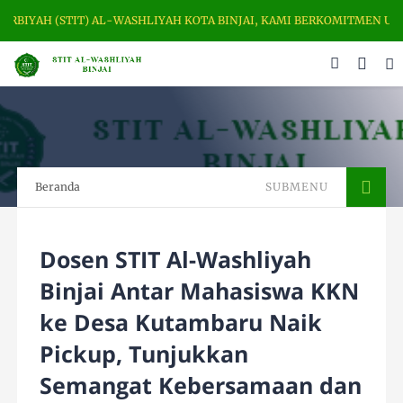
RBIYAH (STIT) AL-WASHLIYAH KOTA BINJAI, KAMI BERKOMITMEN UNT
Beranda
SUBMENU
Dosen STIT Al-Washliyah
Binjai Antar Mahasiswa KKN
ke Desa Kutambaru Naik
Pickup, Tunjukkan
Semangat Kebersamaan dan